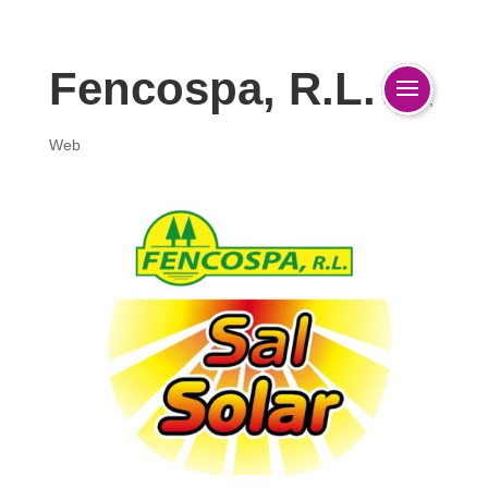
Fencospa, R.L.
diseño
,
Web